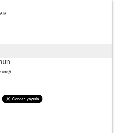
Ara
omun
n örneği