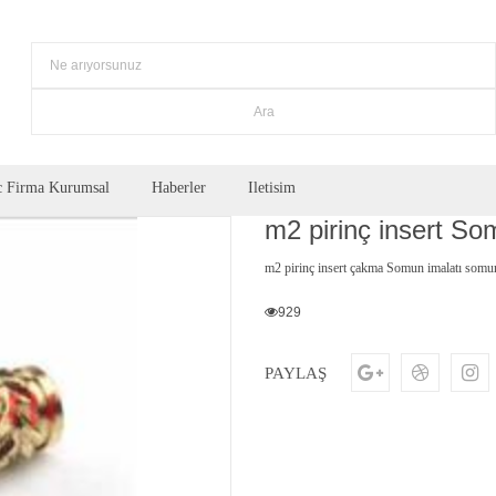
 Firma Kurumsal
Haberler
Iletisim
m2 pirinç insert S
m2 pirinç insert çakma Somun imalatı somu
929
PAYLAŞ