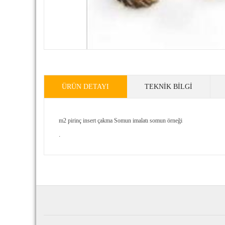
ÜRÜN DETAYI
TEKNIK BILGI
m2 pirinç insert çakma Somun imalatı somun örneği
.
Reviews
...
.